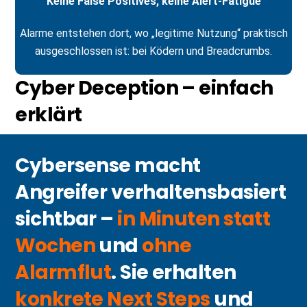
Keine False Positives, keine Alert-Fatigue
Alarme entstehen dort, wo „legitime Nutzung“ praktisch
ausgeschlossen ist: bei Ködern und Breadcrumbs.
Cyber
Deception
– einfach
erklärt
Cybersense macht
Angreifer
verhaltensbasiert
sichtbar –
in
Minuten statt
Wochen
und
ohne
Alarmflut
. Sie erhalten
konkrete Next Steps
und