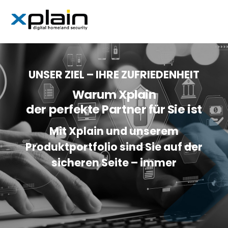
Skip
Men
to
content
UNSER ZIEL – IHRE ZUFRIEDENHEIT
Warum Xplain
der perfekte Partner für Sie ist
Mit Xplain und unserem
Produktportfolio sind Sie auf der
sicheren Seite – immer