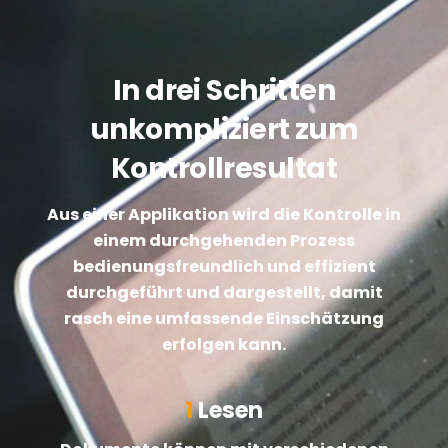
In drei Schritten
unkompliziert zum
Kontrollresultat
Aus einer Applikation wird die Kontrolle in
einem durchgehenden Prozess
bedienungsfreundlich und effizient
durchgeführt und dargestellt, damit
rasch eine umfassende Einschätzung
erfolgen kann.
1
Lesen