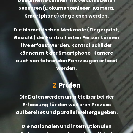
Dokumente können mit verschiedenen
Sensoren (Dokumentenleser, Kamera,
Smartphone) eingelesen werden.
Die biometrischen Merkmale (Fingerprint,
Gesicht) der kontrollierten Person können
live erfasst werden. Kontrollschilder
können mit der Smartphone-Kamera
auch von fahrenden Fahrzeugen erfasst
werden.
2
Prüfen
Die Daten werden unmittelbar bei der
Erfassung für den weiteren Prozess
aufbereitet und parallel weitergegeben.
Die nationalen und internationalen