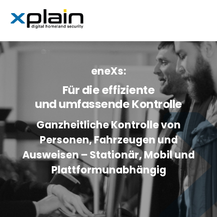
Skip
Men
to
content
eneXs:
Für die effiziente
und umfassende Kontrolle
Ganzheitliche Kontrolle von
Personen, Fahrzeugen und
Ausweisen – Stationär, Mobil und
Plattformunabhängig