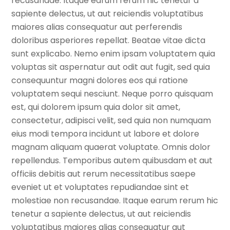
recusandae. Itaque earum rerum hic tenetur a
sapiente delectus, ut aut reiciendis voluptatibus
maiores alias consequatur aut perferendis
doloribus asperiores repellat. Beatae vitae dicta
sunt explicabo. Nemo enim ipsam voluptatem quia
voluptas sit aspernatur aut odit aut fugit, sed quia
consequuntur magni dolores eos qui ratione
voluptatem sequi nesciunt. Neque porro quisquam
est, qui dolorem ipsum quia dolor sit amet,
consectetur, adipisci velit, sed quia non numquam
eius modi tempora incidunt ut labore et dolore
magnam aliquam quaerat voluptate. Omnis dolor
repellendus. Temporibus autem quibusdam et aut
officiis debitis aut rerum necessitatibus saepe
eveniet ut et voluptates repudiandae sint et
molestiae non recusandae. Itaque earum rerum hic
tenetur a sapiente delectus, ut aut reiciendis
voluptatibus maiores alias consequatur aut