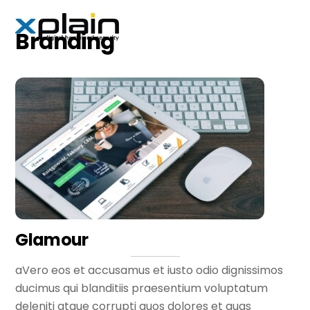
Skip
Men
to
Branding
content
Glamour
aVero eos et accusamus et iusto odio dignissimos
ducimus qui blanditiis praesentium voluptatum
deleniti atque corrupti quos dolores et quas