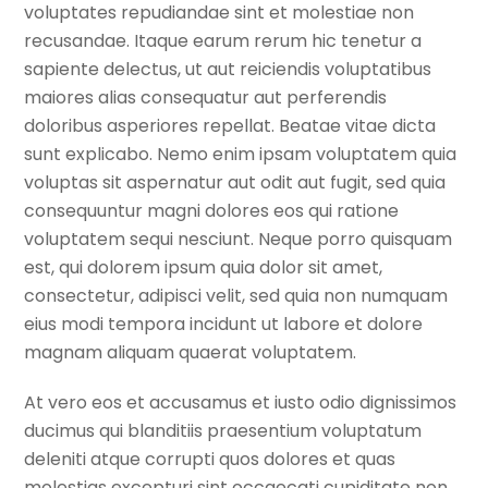
voluptates repudiandae sint et molestiae non
recusandae. Itaque earum rerum hic tenetur a
sapiente delectus, ut aut reiciendis voluptatibus
maiores alias consequatur aut perferendis
doloribus asperiores repellat. Beatae vitae dicta
sunt explicabo. Nemo enim ipsam voluptatem quia
voluptas sit aspernatur aut odit aut fugit, sed quia
consequuntur magni dolores eos qui ratione
voluptatem sequi nesciunt. Neque porro quisquam
est, qui dolorem ipsum quia dolor sit amet,
consectetur, adipisci velit, sed quia non numquam
eius modi tempora incidunt ut labore et dolore
magnam aliquam quaerat voluptatem.
At vero eos et accusamus et iusto odio dignissimos
ducimus qui blanditiis praesentium voluptatum
deleniti atque corrupti quos dolores et quas
molestias excepturi sint occaecati cupiditate non