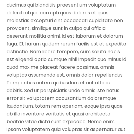
ducimus qui blanditiis praesentium voluptatum
deleniti atque corrupti quos dolores et quas
molestias excepturi sint occaecati cupiditate non
provident, similique sunt in culpa qui officia
deserunt mollitia animi, id est laborum et dolorum
fuga. Et harum quidem rerum facilis est et expedita
distinctio. Nam libero tempore, cum soluta nobis
est eligendi optio cumque nihil impedit quo minus id
quod maxime placeat facere possimus, omnis
voluptas assumenda est, omnis dolor repellendus.
Temporibus autem quibusdam et aut officiis
debitis. Sed ut perspiciatis unde omnis iste natus
error sit voluptatem accusantium doloremque
laudantium, totam rem aperiam, eaque ipsa quae
ab illo inventore veritatis et quasi architecto
beatae vitae dicta sunt explicabo. Nemo enim
ipsam voluptatem quia voluptas sit aspernatur aut