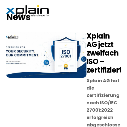
Skip
Men
to
News
content
Xplain
AG jetzt
zweifach
ISO –
zertifiziert
Xplain AG hat
die
Zertifizierung
nach ISO/IEC
27001:2022
erfolgreich
abgeschlosse