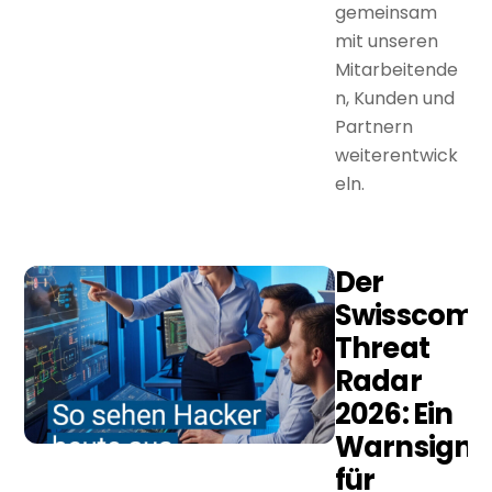
gemeinsam
mit unseren
Mitarbeitende
n, Kunden und
Partnern
weiterentwick
eln.
Der
Swisscom
Threat
Radar
2026: Ein
Warnsigna
für