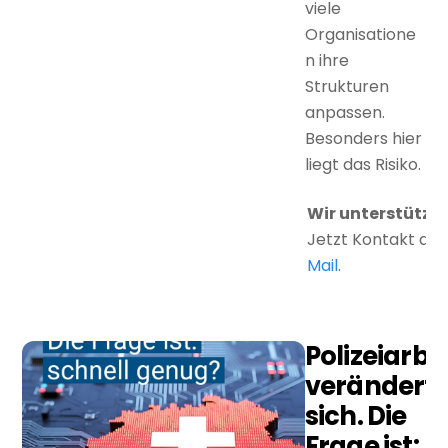
viele
Organisatione
n ihre
Strukturen
anpassen.
Besonders hier
liegt das Risiko.
Wir unterstütze
Jetzt Kontakt auf
Mail
.
Polizeiarbe
verändert
sich. Die
Frage ist: