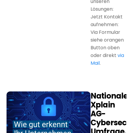
unseren
Lösungen:
Jetzt Kontakt
aufnehmen:
Via Formular
siehe orangen
Button oben
oder direkt
via
Mail
.
Nationale
Xplain
AG-
Cybersecur
Umfrage.