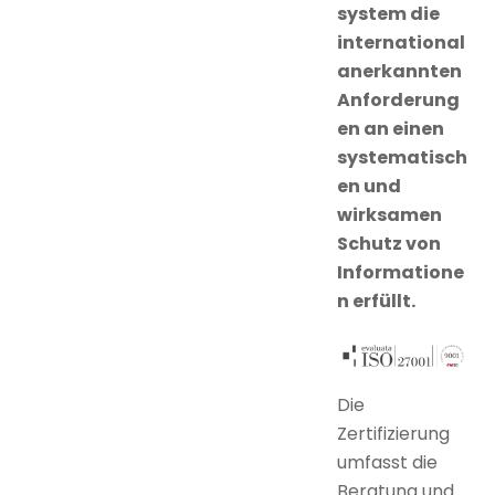
system die
international
anerkannten
Anforderung
en an einen
systematisch
en und
wirksamen
Schutz von
Informatione
n erfüllt.
Die
Zertifizierung
umfasst die
Beratung und