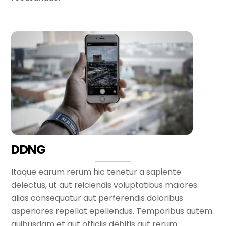
DDNG
Itaque earum rerum hic tenetur a sapiente
delectus, ut aut reiciendis voluptatibus maiores
alias consequatur aut perferendis doloribus
asperiores repellat epellendus. Temporibus autem
quibusdam et aut officiis debitis aut rerum