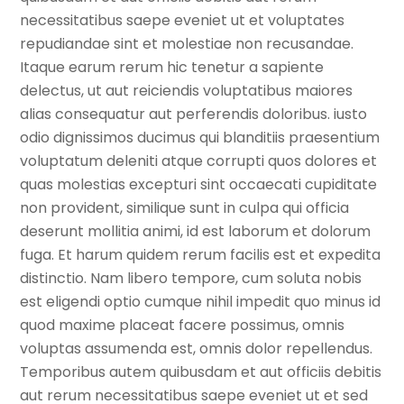
necessitatibus saepe eveniet ut et voluptates
repudiandae sint et molestiae non recusandae.
Itaque earum rerum hic tenetur a sapiente
delectus, ut aut reiciendis voluptatibus maiores
alias consequatur aut perferendis doloribus. iusto
odio dignissimos ducimus qui blanditiis praesentium
voluptatum deleniti atque corrupti quos dolores et
quas molestias excepturi sint occaecati cupiditate
non provident, similique sunt in culpa qui officia
deserunt mollitia animi, id est laborum et dolorum
fuga. Et harum quidem rerum facilis est et expedita
distinctio. Nam libero tempore, cum soluta nobis
est eligendi optio cumque nihil impedit quo minus id
quod maxime placeat facere possimus, omnis
voluptas assumenda est, omnis dolor repellendus.
Temporibus autem quibusdam et aut officiis debitis
aut rerum necessitatibus saepe eveniet ut et sed