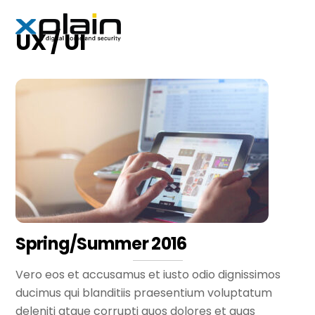
Skip
Men
to
UX / UI
content
Spring/Summer 2016
Vero eos et accusamus et iusto odio dignissimos
ducimus qui blanditiis praesentium voluptatum
deleniti atque corrupti quos dolores et quas