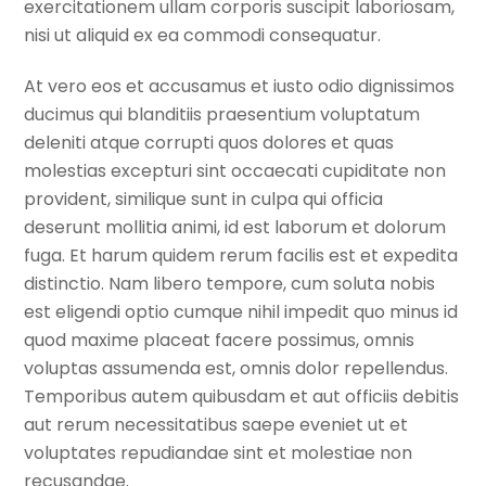
exercitationem ullam corporis suscipit laboriosam,
nisi ut aliquid ex ea commodi consequatur.
At vero eos et accusamus et iusto odio dignissimos
ducimus qui blanditiis praesentium voluptatum
deleniti atque corrupti quos dolores et quas
molestias excepturi sint occaecati cupiditate non
provident, similique sunt in culpa qui officia
deserunt mollitia animi, id est laborum et dolorum
fuga. Et harum quidem rerum facilis est et expedita
distinctio. Nam libero tempore, cum soluta nobis
est eligendi optio cumque nihil impedit quo minus id
quod maxime placeat facere possimus, omnis
voluptas assumenda est, omnis dolor repellendus.
Temporibus autem quibusdam et aut officiis debitis
aut rerum necessitatibus saepe eveniet ut et
voluptates repudiandae sint et molestiae non
recusandae.