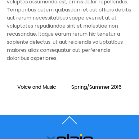
voluptas assumenda est, omnis dolor repellendus.
Temporibus autem quibusdam et aut officiis debitis
aut rerum necessitatibus saepe eveniet ut et
voluptates repudiandae sint et molestiae non
recusandae. Itaque earum rerum hic tenetur a
sapiente delectus, ut aut reiciendis voluptatibus
maiores alias consequatur aut perferendis
doloribus asperiores.
Voice and Music
Spring/Summer 2016
Back
To
Top