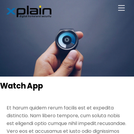
Skip
Men
to
content
Watch App
Et harum quidem rerum facilis est et expedita
distinctio. Nam libero tempore, cum soluta nobis
est eligendi optio cumque nihil impedit.recusandae.
Vero eos et accusamus et iusto odio dignissimos