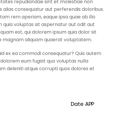
ptates repudiandae sint et molestiae non
s alias consequatur aut perferendis doloribus.
otam rem aperiam, eaque ipsa quae ab illo
 quia voluptas sit aspernatur aut odit aut
quam est, qui dolorem ipsum quia dolor sit
lore magnam aliquam quaerat voluptatem.
liquid ex ea commodi consequatur? Quis autem
ui dolorem eum fugiat quo voluptas nulla
m deleniti atque corrupti quos dolores et
Date APP