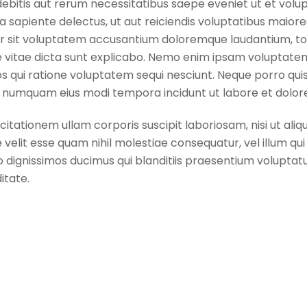
ebitis aut rerum necessitatibus saepe eveniet ut et volu
sapiente delectus, ut aut reiciendis voluptatibus maiore
ror sit voluptatem accusantium doloremque laudantium, t
e vitae dicta sunt explicabo. Nemo enim ipsam voluptatem
s qui ratione voluptatem sequi nesciunt. Neque porro quis
 non numquam eius modi tempora incidunt ut labore et do
itationem ullam corporis suscipit laboriosam, nisi ut a
 velit esse quam nihil molestiae consequatur, vel illum q
 dignissimos ducimus qui blanditiis praesentium voluptatu
itate.