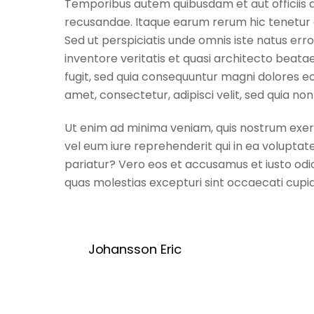
Temporibus autem quibusdam et aut officiis d
recusandae. Itaque earum rerum hic tenetur a 
Sed ut perspiciatis unde omnis iste natus er
inventore veritatis et quasi architecto beata
fugit, sed quia consequuntur magni dolores eo
amet, consectetur, adipisci velit, sed quia
Ut enim ad minima veniam, quis nostrum exerc
vel eum iure reprehenderit qui in ea voluptate
pariatur? Vero eos et accusamus et iusto odio
quas molestias excepturi sint occaecati cupid
Johansson Eric