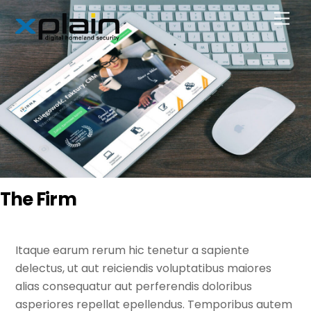
Skip
Men
to
content
The Firm
Itaque earum rerum hic tenetur a sapiente
delectus, ut aut reiciendis voluptatibus maiores
alias consequatur aut perferendis doloribus
asperiores repellat epellendus. Temporibus autem